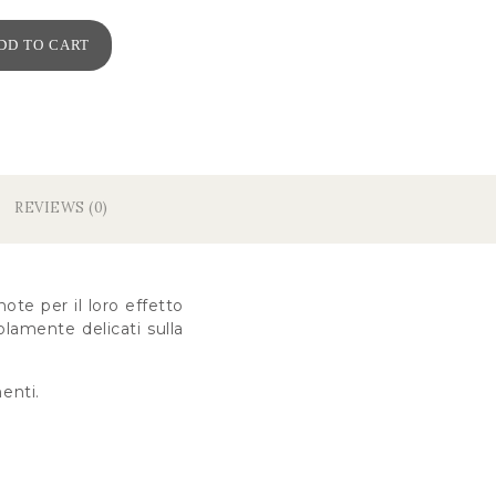
DD TO CART
REVIEWS (0)
te per il loro effetto
olamente delicati sulla
enti.