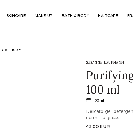
SKINCARE
MAKE UP
BATH & BODY
HAIRCARE
FR
 Gel – 100 Ml
SUSANNE KAUFMANN
Purifyin
100 ml
100 ml
Delicato gel detergen
normali a grasse.
43,00
EUR