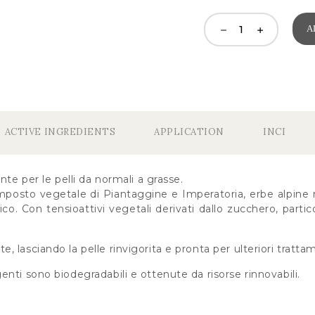
A
ACTIVE INGREDIENTS
APPLICATION
INCI
nte per le pelli da normali a grasse.
osto vegetale di Piantaggine e Imperatoria, erbe alpine no
co. Con tensioattivi vegetali derivati dallo zucchero, partic
 lasciando la pelle rinvigorita e pronta per ulteriori trattam
nti sono biodegradabili e ottenute da risorse rinnovabili.