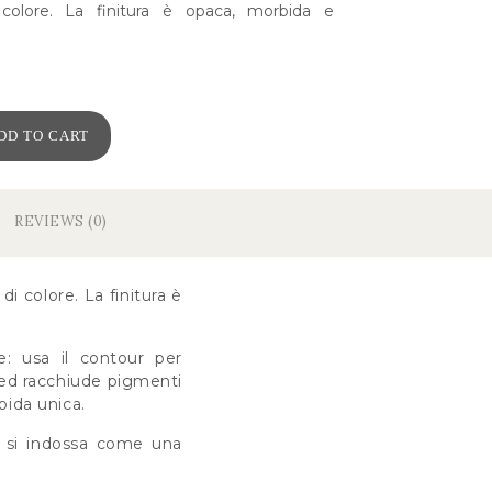
colore. La finitura è opaca, morbida e
DD TO CART
REVIEWS (0)
i colore. La finitura è
e: usa il contour per
lled racchiude pigmenti
bida unica.
e si indossa come una