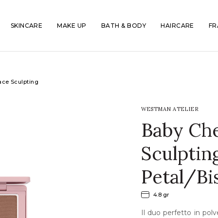
SKINCARE
MAKE UP
BATH & BODY
HAIRCARE
FR
ace Sculpting
WESTMAN ATELIER
Baby Che
Sculptin
Petal/Bi
4.8 gr
Il duo perfetto in po