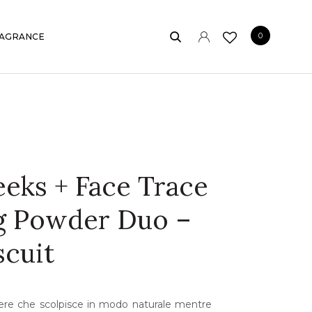
0
AGRANCE
eks + Face Trace
g Powder Duo –
scuit
lvere che scolpisce in modo naturale mentre