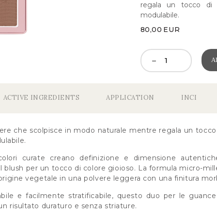
regala un tocco di 
modulabile.
80,00
EUR
A
ACTIVE INGREDIENTS
APPLICATION
INCI
vere che scolpisce in modo naturale mentre regala un tocco d
labile.
olori curate creano definizione e dimensione autentich
 il blush per un tocco di colore gioioso. La formula micro-mi
 origine vegetale in una polvere leggera con una finitura mor
ile e facilmente stratificabile, questo duo per le guanc
un risultato duraturo e senza striature.