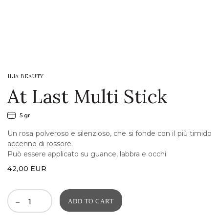
LOGIN
WISHLIST
ILIA BEAUTY
ENG
At Last Multi Stick
5 gr
Un rosa polveroso e silenzioso, che si fonde con il più timido
accenno di rossore.
Può essere applicato su guance, labbra e occhi.
42,00
EUR
ADD TO CART