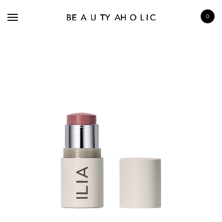
0
BRANDS
SKINCARE
MAKE UP
BATH & BODY
HAIRCARE
FRAGRANCE