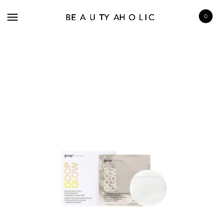
0
BRANDS
SKINCARE
MAKE UP
BATH & BODY
HAIRCARE
FRAGRANCE