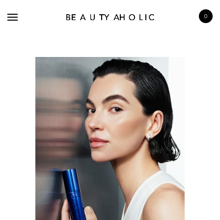
0
BRANDS
SKINCARE
MAKE UP
BATH & BODY
HAIRCARE
FRAGRANCE