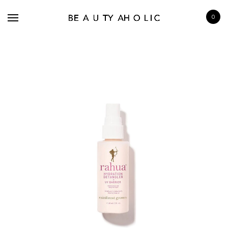
0
BRANDS
SKINCARE
MAKE UP
BATH & BODY
HAIRCARE
FRAGRANCE